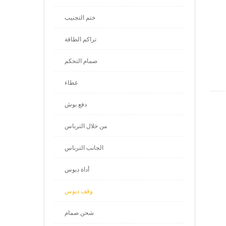
ختم التجنيب
تراكم الطاقة
صمام التحكم
غطاء
دفع بوش
من خلال الترباس
الجانب الترباس
أداة دبوس
وقف دبوس
شحن صمام