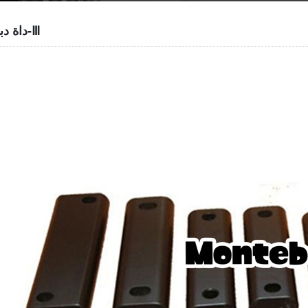
داة دبوس-Ⅲ